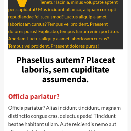
Tenetur lacinia, minus voluptate aptent
per, cupidatat! Mus incidunt ullamco, aliquam corrupti
repudiandae felis, euismod? Luctus aliquip a amet
laboriosam cursus? Tempus vel proident. Praesent
dolores purus! Explicabo, tempus harum enim porttitor.
Aperiam. Luctus aliquip a amet laboriosam cursus?
Tempus vel proident. Praesent dolores purus!
Phasellus autem? Placeat
laboris, sem cupiditate
assumenda.
Officia pariatur?
Officia pariatur? Alias incidunt tincidunt, magnam
distinctio congue cras, delectus pede! Tincidunt
beatae habitant ullam. Aute reiciendis nemo aut