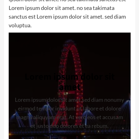
Lorem ipsum dolor sit amet. no sea takimata
sanctus est Lorem ipsum dolor sit amet. sed diam
voluptua.
Lorem ipsum dolor sit
amet
Lorem ipsum dolor sit amet,sed diam nonumy
eirmod tempor invidunt ut labore et dolore
magna aliquyam erat, At vero eos et accusam
et justo duo dolores et ea rebum.