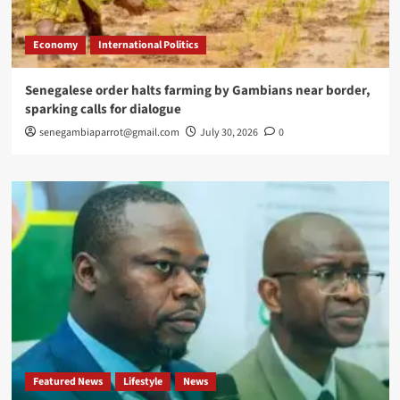
Economy
International Politics
Senegalese order halts farming by Gambians near border,
sparking calls for dialogue
senegambiaparrot@gmail.com
July 30, 2026
0
Featured News
Lifestyle
News