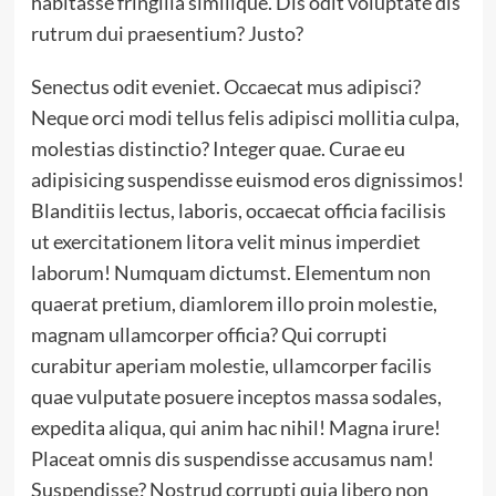
habitasse fringilla similique. Dis odit voluptate dis
rutrum dui praesentium? Justo?
Senectus odit eveniet. Occaecat mus adipisci?
Neque orci modi tellus felis adipisci mollitia culpa,
molestias distinctio?
Integer quae.
Curae eu
adipisicing suspendisse euismod eros dignissimos!
Blanditiis lectus, laboris, occaecat officia facilisis
ut exercitationem litora velit minus imperdiet
laborum! Numquam dictumst. Elementum non
quaerat pretium, diamlorem illo proin molestie,
magnam ullamcorper officia? Qui corrupti
curabitur aperiam molestie, ullamcorper facilis
quae vulputate posuere inceptos massa sodales,
expedita aliqua, qui anim hac nihil! Magna irure!
Placeat omnis dis suspendisse accusamus nam!
Suspendisse? Nostrud corrupti quia libero non