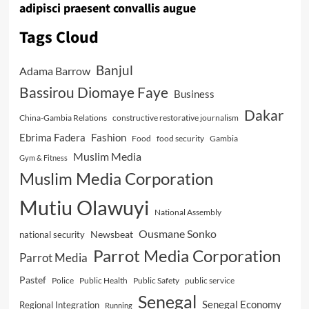
adipisci praesent convallis augue
Tags Cloud
Banjul
Adama Barrow
Bassirou Diomaye Faye
Business
Dakar
China-Gambia Relations
constructive restorative journalism
Ebrima Fadera
Fashion
Food
food security
Gambia
Muslim Media
Gym & Fitness
Muslim Media Corporation
Mutiu Olawuyi
National Assembly
Ousmane Sonko
Newsbeat
national security
Parrot Media Corporation
Parrot Media
Pastef
Police
Public Health
Public Safety
public service
Senegal
Senegal Economy
Regional Integration
Running