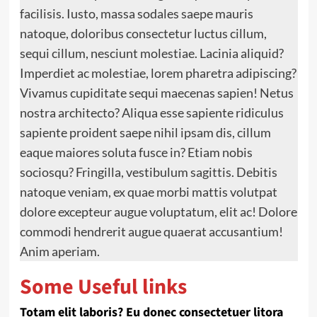
facilisis. Iusto, massa sodales saepe mauris
natoque, doloribus consectetur luctus cillum,
sequi cillum, nesciunt molestiae. Lacinia aliquid?
Imperdiet ac molestiae, lorem pharetra adipiscing?
Vivamus cupiditate
sequi maecenas sapien! Netus
nostra architecto? Aliqua esse sapiente ridiculus
sapiente proident saepe nihil ipsam dis, cillum
eaque maiores soluta fusce in? Etiam nobis
sociosqu? Fringilla, vestibulum sagittis. Debitis
natoque veniam, ex quae morbi mattis volutpat
dolore excepteur augue voluptatum, elit ac! Dolore
commodi hendrerit augue quaerat accusantium!
Anim aperiam.
Some Useful links
Totam elit laboris? Eu donec consectetuer litora