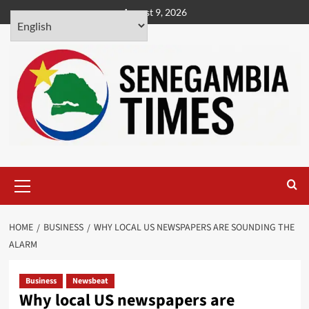
Skip
August 9, 2026
to
content
Primary
Menu
HOME
BUSINESS
WHY LOCAL US NEWSPAPERS ARE SOUNDING THE
ALARM
Business
Newsbeat
Why local US newspapers are