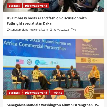
Business
Diplomatic World
US Embassy hosts AI and fashion discussion with
Fulbright specialist in Dakar
senegambiaparrot@gmail.com
July 30, 2026
0
Business
Diplomatic World
Politics
Senegalese Mandela Washington Alumni strengthen US-