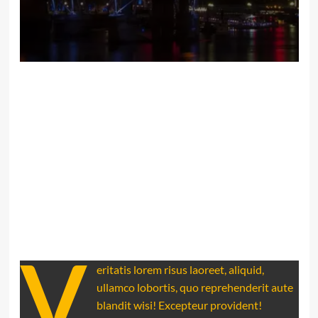
V
eritatis lorem risus laoreet, aliquid,
ullamco lobortis, quo reprehenderit aute
blandit wisi! Excepteur provident!